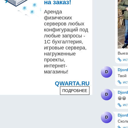
на заказ!
Аренда
физических
серверов любых
конфигураций под
любые запросы -
1С бухгалтерия,
игровые сервера,
Выез
нагруженные
проекты,
ис
интернет-
Djor
магазины!
D
Твой
ис
QWARTA.RU
ПОДРОБНЕЕ
Djor
D
😁😁
ис
Djor
D
Сколь
ис