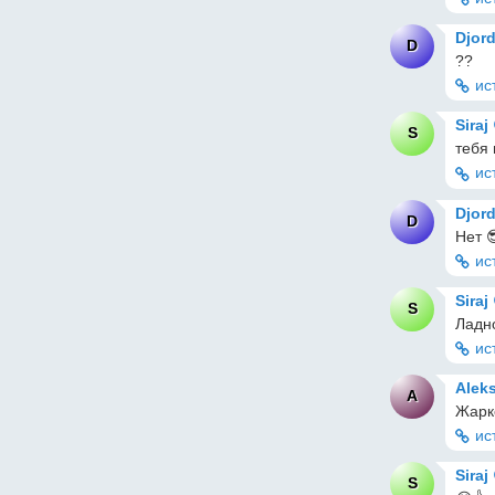
Djor
D
??
ис
Siraj
S
тебя 
ис
Djor
D
Нет 
ис
Siraj
S
Ладн
ис
Alek
A
Жарк
ис
Siraj
S