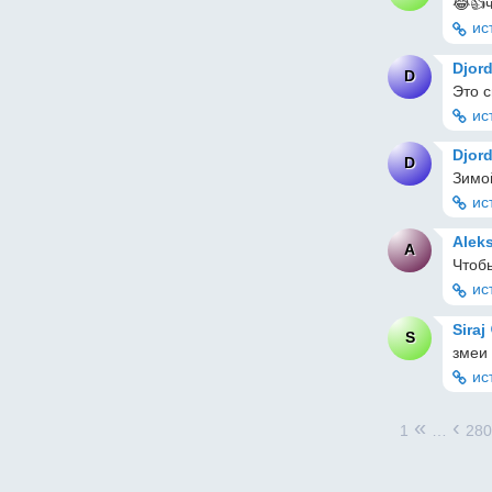
😂👍
ис
Djor
D
Это 
ис
Djor
D
Зимо
ис
Alek
A
Чтоб
ис
Siraj
S
змеи 
ис
«
‹
1
…
28