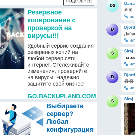
ПОДРОБНЕЕ
Dari
DS
🙏🏽
Резервное
ис
копирование с
проверкой на
Djor
D
Добр
вирусы!!!
ис
Удобный сервис создания
Siraj
резервных копий на
S
ты же
любой сервер сети
ис
интернет. Отслеживайте
изменения, проверяйте
Djor
на вирусы. Надежно
D
😂😂
защитите свой бизнес!
ис
GO.BACKUPLAND.COM
Siraj
S
Выбираете
сервер?
Любая
конфигурация