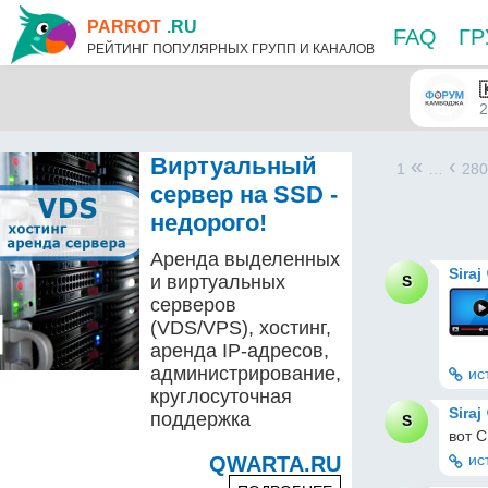
PARROT
.RU
FAQ
Г
РЕЙТИНГ ПОПУЛЯРНЫХ ГРУПП И КАНАЛОВ
2
Виртуальный
«
‹
1
…
28
сервер на SSD -
недорого!
Аренда выделенных
Siraj
и виртуальных
S
серверов
(VDS/VPS), хостинг,
аренда IP-адресов,
администрирование,
ис
круглосуточная
Siraj
поддержка
S
вот С
ис
QWARTA.RU