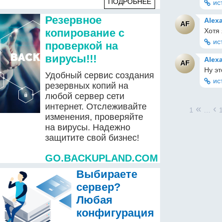
ПОДРОБНЕЕ
ис
Резервное
Alex
AF
Хотя 
копирование с
ис
проверкой на
вирусы!!!
Alex
AF
Ну э
Удобный сервис создания
ис
резервных копий на
любой сервер сети
интернет. Отслеживайте
«
‹
1
…
изменения, проверяйте
на вирусы. Надежно
защитите свой бизнес!
GO.BACKUPLAND.COM
Выбираете
сервер?
Любая
конфигурация