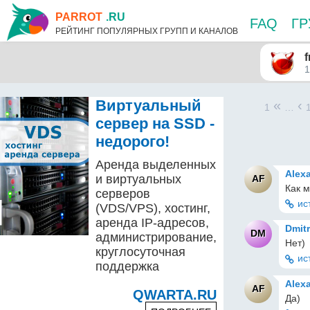
PARROT
.RU
FAQ
Г
РЕЙТИНГ ПОПУЛЯРНЫХ ГРУПП И КАНАЛОВ
1
Виртуальный
«
‹
1
…
сервер на SSD -
недорого!
Аренда выделенных
Alex
и виртуальных
AF
Как 
серверов
ис
(VDS/VPS), хостинг,
аренда IP-адресов,
Dmit
DM
администрирование,
Нет)
круглосуточная
ис
поддержка
Alex
AF
QWARTA.RU
Да)