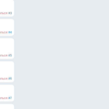
аться
#3
аться
#4
аться
#5
аться
#6
аться
#7