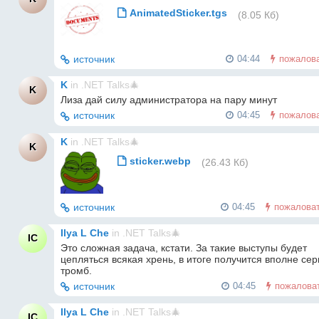
AnimatedSticker.tgs
(8.05 Кб)
источник
04:44
пожалов
K
in
.NET Talks🎄
K
Лиза дай силу администратора на пару минут
источник
04:45
пожалов
K
in
.NET Talks🎄
K
sticker.webp
(26.43 Кб)
источник
04:45
пожалова
Ilya L Che
in
.NET Talks🎄
IC
Это сложная задача, кстати. За такие выступы будет 
цепляться всякая хрень, в итоге получится вполне сер
тромб.
источник
04:45
пожалова
Ilya L Che
in
.NET Talks🎄
IC