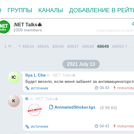
Q
ГРУППЫ
КАНАЛЫ
ДОБАВЛЕНИЕ В РЕЙТ
.NET Talks🎄
1009 members
пожаловаться на груп
«
‹
›
1
…
48644
48645
48646
48647
48648
48649
48650
…
2021 July 13
Ilya L Che
in
.NET Talks🎄
IC
Будет весело, если меня забанят за антивакцинаторст
источник
04:43
пожалов
K
in
.NET Talks🎄
K
AnimatedSticker.tgs
(8.98 Кб)
источник
04:43
пожалов