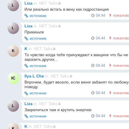
Liza
in
.NET Talks🎄
L
Или реально встать в вену как гидростанция
источник
04:44
пожалов
Liza
in
.NET Talks🎄
L
Прикиньте
источник
04:44
пожалов
K
in
.NET Talks🎄
K
То чувство когда тебя принуждают к вакцине что бы не 
заразить других...
источник
04:44
пожалов
Ilya L Che
in
.NET Talks🎄
IC
Впрочем, будет весело, если меня забанят по любому 
поводу.
источник
04:44
пожалов
Liza
in
.NET Talks🎄
L
Закрепиться там и крутить энергию
источник
04:44
пожалов
K
in
.NET Talks🎄
K