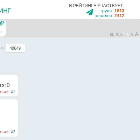
В РЕЙТИНГЕ УЧАСТВУЕТ:
ИНГ
групп:
1613
каналов:
2412
пу
A
A
Size:
A
»
во :D
аться
#1
аться
#2