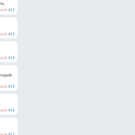
ть.
ться
#12
ться
#13
ться
#14
торой 
ться
#15
ться
#16
ться
#17