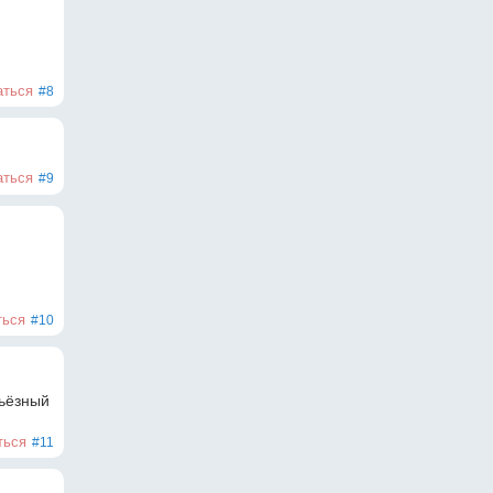
аться
#8
аться
#9
ться
#10
ьёзный 
ться
#11