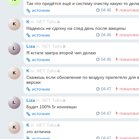
Так что придётся ещё и систему очистку какую-то дела
источник
04:46
пожалова
K
in
.NET Talks🎄
K
Надеюсь не сдохну на след день после вакцины
источник
04:46
пожалова
Liza
in
.NET Talks🎄
L
Я кстати завтра второй чип делаю
источник
04:46
пожалова
K
in
.NET Talks🎄
K
Скажешь если обновление по воздуху прилетело для в
версии
источник
04:47
пожалова
Liza
in
.NET Talks🎄
L
Будет 100% 5г коннекшн
источник
04:47
пожалова
K
in
.NET Talks🎄
K
это атлична
источник
04:47
пожалова