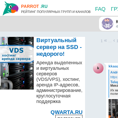
PARROT
.RU
FAQ
Г
РЕЙТИНГ ПОПУЛЯРНЫХ ГРУПП И КАНАЛОВ
4
Виртуальный
«
‹
1
…
сервер на SSD -
недорого!
Аренда выделенных
kkaa
и виртуальных
k
And
серверов
https
(VDS/VPS), хостинг,
Tele
аренда IP-адресов,
Миха
администрирование,
Их м
поли
круглосуточная
поддержка
QWARTA.RU