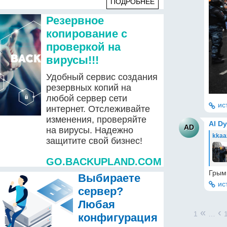
ПОДРОБНЕЕ
Резервное
копирование с
проверкой на
вирусы!!!
Удобный сервис создания
резервных копий на
любой сервер сети
ис
интернет. Отслеживайте
изменения, проверяйте
Al D
AD
на вирусы. Надежно
kkaa
защитите свой бизнес!
GO.BACKUPLAND.COM
Грым
Выбираете
ис
сервер?
Любая
«
‹
1
…
конфигурация