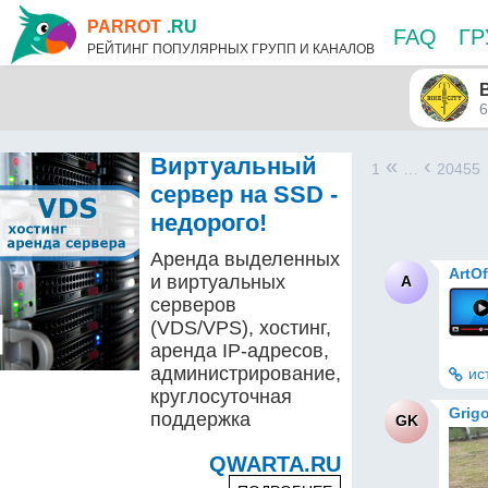
PARROT
.RU
FAQ
Г
РЕЙТИНГ ПОПУЛЯРНЫХ ГРУПП И КАНАЛОВ
B
6
Виртуальный
«
‹
1
…
20455
сервер на SSD -
недорого!
Аренда выделенных
ArtOf
и виртуальных
A
серверов
(VDS/VPS), хостинг,
аренда IP-адресов,
администрирование,
ис
круглосуточная
Grig
поддержка
GK
QWARTA.RU