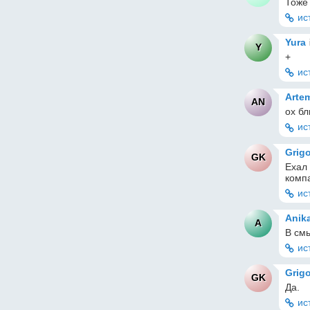
Тоже 
ис
Yura
Y
+
ис
Artem
AN
ох бл
ис
Grig
GK
Ехал 
комп
ис
Anik
A
В см
ис
Grig
GK
Да.
ис