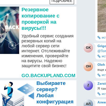
ПОДРОБНЕЕ
Резервное
копирование с
проверкой на
вирусы!!!
Удобный сервис создания
ис
резервных копий на
любой сервер сети
Grig
GK
интернет. Отслеживайте
@To
изменения, проверяйте
ис
на вирусы. Надежно
Oleh
защитите свой бизнес!
OH
еще 
GO.BACKUPLAND.COM
ис
Выбираете
Zers
Z
сервер?
Я так
ис
Любая
конфигурация
Алек
АЛ