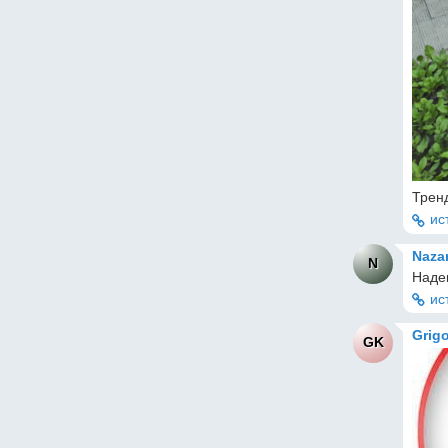
Трен
ис
Naza
N
Наде
ис
Grig
GK