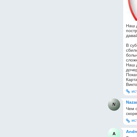
Наш д
пост
дава
В суб
сбили
боль
слож
Наш д
доче
Пока
Карт
Викт
ис
Naza
N
Чем с
скор
ис
Andr
A