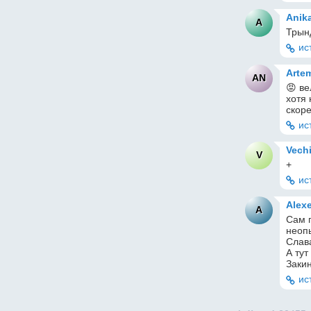
Anik
A
Трын
ис
Artem
AN
😡 ве
хотя 
скор
ис
Vech
V
+
ис
Alexe
A
Сам п
неоп
Слав
А тут
Закин
ис