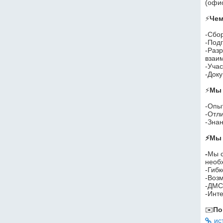
(офи
⚡️
Чем
-Сбо
-Подг
-Разр
взаи
-Уча
-Док
⚡️
Мы 
-Опыт
-Отл
-Зна
⚡️Мы
-
Мы с
необ
-Гиб
-Возм
-ДМС
-Инт
✉️
По
ис