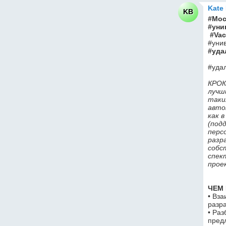
Kate
KB
#Мoс
#уни
 #Va
#уда
#уда
КРОК
лучш
таки
авто
как 
(под
перс
разр
собс
спек
прое
ЧЕМ
• Вза
разр
• Раз
пред