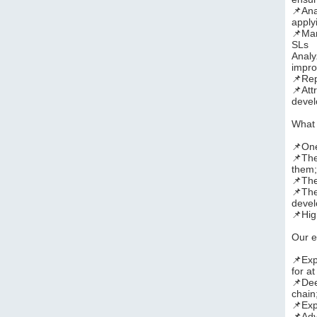
📌Ana
apply
📌Man
SLs
Analy
impro
📌Rep
📌Att
devel
What 
📌One
📌The
them
📌The
📌The
deve
📌Hig
Our e
📌Exp
for at
📌Dee
chain
📌Exp
📌Adv