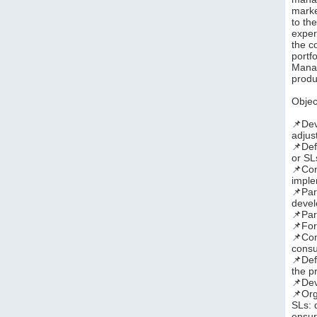
marke
to th
exper
the c
portf
Manag
produ
Objec
📌Dev
adjus
📌Def
or SL
📌Con
imple
📌Par
devel
📌Par
📌For
📌Com
consu
📌Def
the p
📌Dev
📌Org
SLs: 
ensur