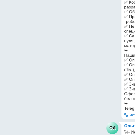
✅ Ко
разр
✅ Об
✅ Пр
треб
✅ Пе
спец
✅ Сам
нуля
мате
↪
Наши
✅ Оп
✅ Опы
(Jira)
✅ Оп
✅ Оп
✅ Зн
✅ Зна
Офор
бело
↪
Teleg
ис
Ольг
ОА
🚀«И