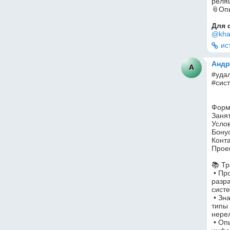
реля
📎Оп
Для 
@kha
ис
Андр
А
#удал
#систем
Форм
Заня
Услов
Бонус
Конта
Проек
📚 Т
 • Профильный опыт работы от 3-х лет на проектах по 
разр
сист
 • Знание логической модели структуры реляционной БД, 
типы 
нере
 • Опыт разработки требований по интеграции 