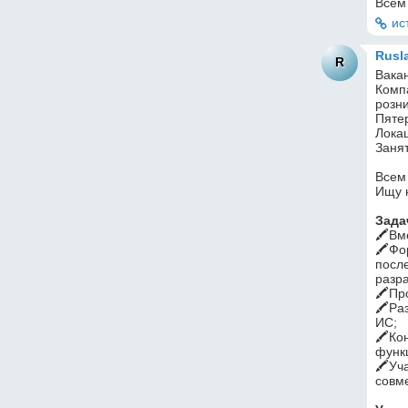
Всем
ис
Rusl
R
Вакан
Комп
розни
Пяте
Лока
Заня
Всем
Ищу 
Зада
🖍Вм
🖍Фо
посл
разра
🖍Пр
🖍Раз
ИС;
🖍Ко
функ
🖍Уча
совм