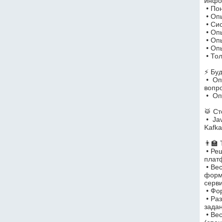
инфо
 • П
 • О
 • С
 • О
 • О
 • О
 • Т
⚡️ Бу
 •  Опыт ведения переговоров с внешними компаниями по 
вопр
 •  
🥁 Ст
 •  Java, Spring, TS, React, Postgree, Kubernates, Docker, 
Kafka
👨‍🏫
 • Решать сложные и интересные задачи по развитию 
плат
 • Вести переговоры с внешними компаниями по 
форм
серв
 • Ф
 • Разрабатывать проектные документы (технические 
зада
 • Вести внутреннюю проектную документацию 