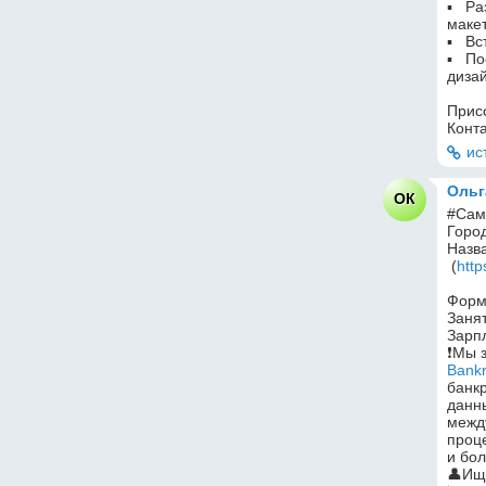
▪️   
маке
▪️   
▪️   
диза
Присо
Конта
ис
Ольг
ОК
#Сам
Город
Назва
 (
http
Форм
Заня
Зарпл
Bank
банкр
данны
межд
проце
и бо
👤Ищ