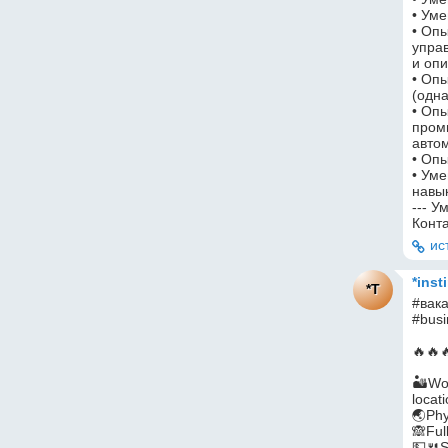
• Ум
• Оп
управ
и оп
• Опы
(одна
• Опы
пром
авто
• Оп
• Ум
навы
--- У
Конта
ис
*inst
*T
#вака
#busi
🔥🔥🔥
🏜Wor
locati
🌏Phy
🙈Ful
💵🍴S