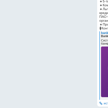
🔸5-т
🔸Ко
🔸Льг
кред
ПАО 
орга
🔸Про
🚺Кон
bank
Bank
Сист
банк
ис