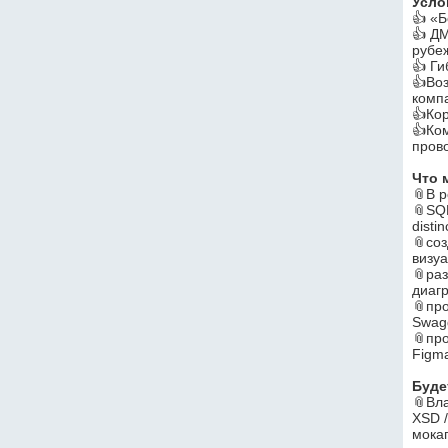
Усло
👍 «
👍 Д
рубе
👍 Ги
👍Воз
комп
👍Ко
👍Ком
пров
⠀
Что 
📎В р
📎SQL
distin
📎со
визу
📎раз
диаг
📎пр
Swag
📎про
Figma
Буде
📎Вл
XSD /
мокап