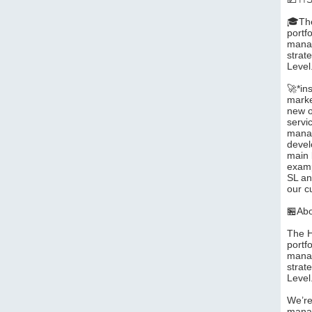
🎓The
portf
manag
strat
Level
🚀*in
marke
new o
servi
manag
devel
main 
examp
SL an
our c
🏪Abo
The H
portf
manag
strat
Level
We’re
manag