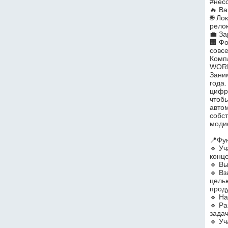
#несс
🔥 В
🌐 Ло
рело
💼 За
🏢 Фо
совсе
Комп
WORL
Зани
года
цифр
чтобы
авто
собс
моди
📍Фу
🔹 Уч
конце
🔹 В
🔹 Вз
цель
проду
🔹 Н
🔹 Р
зада
🔹 Уч