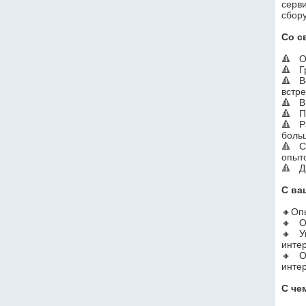
серви
сбору
Со с
🔺  
🔺  
🔺   
встре
🔺   
🔺   
🔺   
больш
🔺   
опыт
🔺   
C ва
🔸Опы
🔸   
🔸   
инте
🔸   
инте
С че