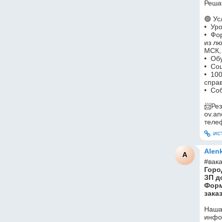
Решат
🟢 Ус
•  Ур
•  Ф
из лю
МСК,
•  Об
•  Со
•  10
справ
•  С
📨Ре
ov.an
теле
ис
Alen
A
#вак
Горо
ЗП д
Форм
зака
Наша
инфо