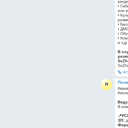
канд
• Гиб
или 
• Кул
разв
• Бес
• ДМ
• Об
• Ком
и т.д
В сл
резю
SvZh
SvZh
ис
Поли
П
#вак
#инт
Веду
В ко
📍РС
ЗП:
 
Форм