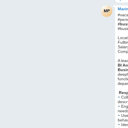
Marin
MP
#vaca
#рело
#bus
#busi
Locat
Fullti
Salar
Compa
A lea
BI An
Busi
deepl
funct
depar
Resp
•
 Col
descr
•
 Eng
needs
•
 Use
behav
•
 Ide