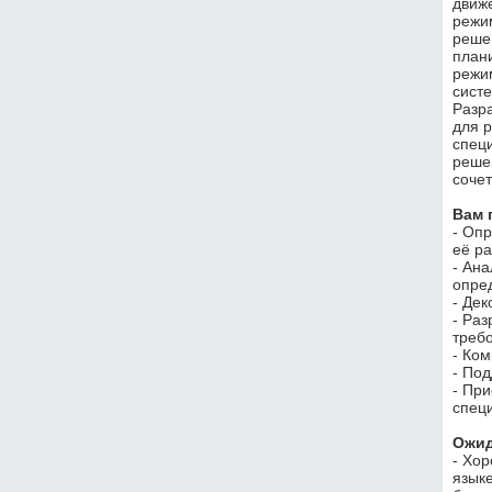
движ
режи
реше
план
режи
сист
Разр
для 
специ
реше
соче
Вам 
- Оп
её р
- Ана
опре
- Де
- Ра
треб
- Ко
- По
- При
спец
Ожид
- Хор
языке