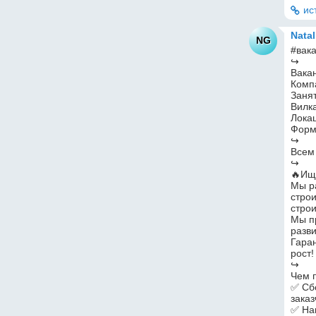
ис
Nata
NG
#вак
↪
Вака
Комп
Занят
Вилка
Лока
Форм
↪
Всем
↪
🔥Ище
Мы р
строи
стро
Мы п
разв
Гара
рост!
↪
Чем 
✅ Сб
зака
✅ Нап