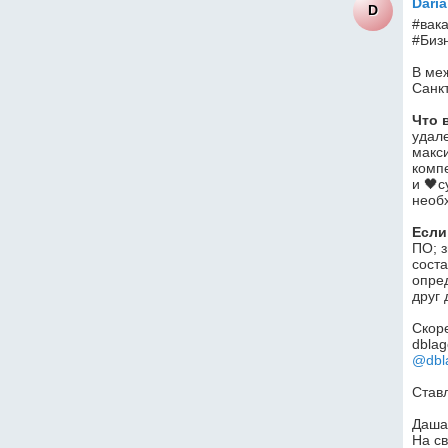
Daria
D
#вак
#Бизн
В ме
Санкт
Что 
удал
макси
комп
и 🖤с
необ
Если
ПО; з
соста
опред
друг 
Скор
dbla
@dbl
Став
Даша,
На с