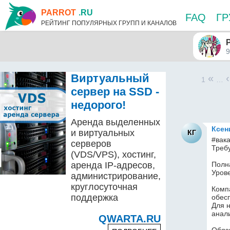
PARROT
.RU
FAQ
Г
РЕЙТИНГ ПОПУЛЯРНЫХ ГРУПП И КАНАЛОВ
9
Виртуальный
«
‹
1
…
сервер на SSD -
недорого!
Аренда выделенных
Ксен
и виртуальных
КГ
#вака
серверов
Треб
(VDS/VPS), хостинг,
аренда IP-адресов,
Полн
Урове
администрирование,
круглосуточная
Комп
поддержка
обесп
Для н
анали
QWARTA.RU