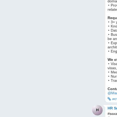
doma
•
 Pro
relat
Requ
•
 3+ 
•
 Kn
•
 Dat
•
 Bus
be a
•
 Exp
archi
•
 Eng
We of
•
 Vis
visas,
•
 Med
•
 Nu
•
 Tra
Conta
@Mar
ис
HR S
H
#вака