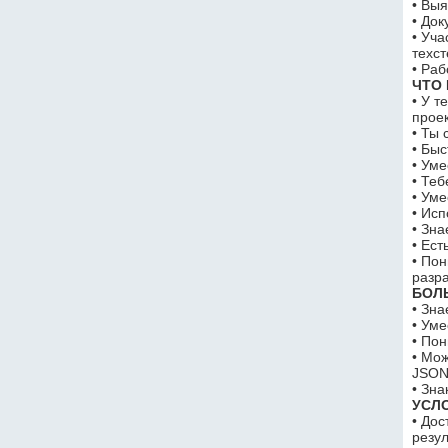
• Вы
• До
• Уча
техст
• Ра
ЧТО
• У т
прое
• Ты
• Бы
• Ум
• Те
• Ум
• Ис
• Зн
• Ес
• По
разр
БОЛ
• Зн
• Ум
• По
• Мож
JSO
• Зна
УСЛ
• Дос
резу