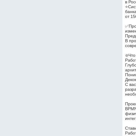
в Рос
⭐️Си
банк
от 15
✅Прое
изме
Пред
В про
совр
❇️Что
Рабо
Глуб
архит
Пони
Деко
С вас
разра
необ
Прое
BPMN
физи
инте
Став
Работ