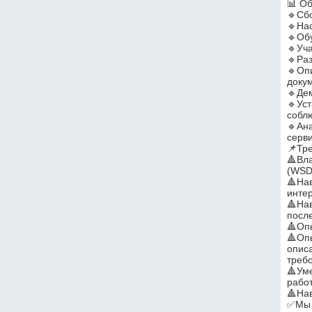
📊 О
🔹Сб
🔹На
🔹Обу
🔹Уч
🔹Ра
🔹Оп
доку
🔹Де
🔹Уст
собл
🔹Ан
серв
📌Тр
🔺Вл
(WSD
🔺На
инте
🔺На
после
🔺Опы
🔺Опы
опис
треб
🔺Ум
рабо
🔺На
✅Мы 