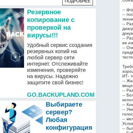
Обяз
ПОДРОБНЕЕ
-- ф
Резервное
-- по
копирование с
техн
-- Ра
проверкой на
диагр
доку
вирусы!!!
-- Ра
ее и
Удобный сервис создания
-- О
резервных копий на
предм
любой сервер сети
тести
интернет. Отслеживайте
Треб
изменения, проверяйте
хорош
на вирусы. Надежно
ИТ- т
-- Ж
защитите свой бизнес!
вещи
-- Ра
GO.BACKUPLAND.COM
-- Бо
испо
Выбираете
-- К
-- Ум
сервер?
голос
Любая
-- ж
Усло
конфигурация
-- бы