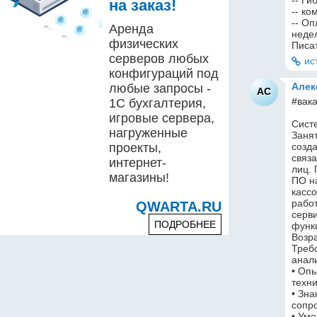
-- Ги
на заказ!
-- к
-- Оп
Аренда
неде
физических
Писа
серверов любых
ис
конфигураций под
Алек
любые запросы -
АС
#вака
1С бухгалтерия,
игровые сервера,
Сист
нагруженные
Занят
проекты,
созда
связа
интернет-
лиц. 
магазины!
ПО на
кассо
рабо
QWARTA.RU
серв
ПОДРОБНЕЕ
функ
Возра
Треб
анали
• Оп
техн
• Зн
сопр
• Уме