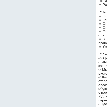
тест
🔹 Ра
📍По
🔸 О
🔸Оп
🔸 О
🔸 Оп
🔸 Оп
от 2 
🔸 З
проц
🔸 У
📍У н
✅Офи
✅Мы г
зарп
✅ Мы
риско
✅ Куп
отпр
опла
✅Удоб
с пер
✳️Дл
перее
✅Удо