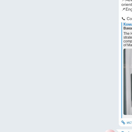
orient
📌Eng
📞 Co
Кома
Вака
The H
strat
compa
of Ma
ис