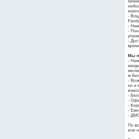
бизне
небо
комп
- Вла
Pand
- На
- По
упра
- Дос
врем
Мы п
- Нам
канд
жела
м.Бе
- Воз
но и 
комп
- Бел
- Оф
- Ко
- Еже
- ДМ
По в
или н