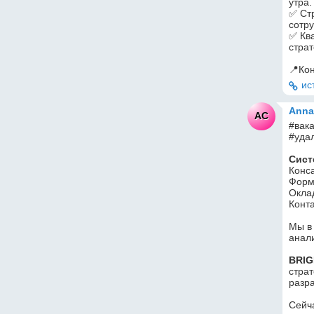
утра.
✅ Ст
сотру
✅ Кв
страт
📍Кон
ис
Anna
AC
#вак
#удал
Сист
Конса
Форма
Оклад
Конта
Мы в 
анали
BRI
страт
разр
Сейч