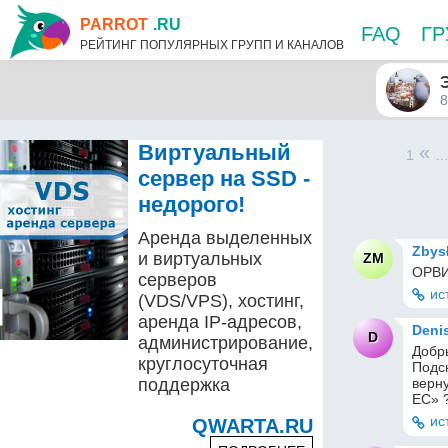
PARROT
.RU
FAQ
Г
РЕЙТИНГ ПОПУЛЯРНЫХ ГРУПП И КАНАЛОВ
8
Виртуальный
«
1
сервер на SSD -
недорого!
Аренда выделенных
Zbys
и виртуальных
ZM
ОРВ
серверов
ис
(VDS/VPS), хостинг,
аренда IP-адресов,
Deni
D
администрирование,
Добр
круглосуточная
Подск
поддержка
верну
ЕС» 
ис
QWARTA.RU