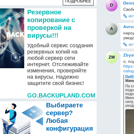
ПОДРОБНЕЕ
Deni
D
Своб
Резервное
ис
копирование с
проверкой на
Анто
А
народ
вирусы!!!
увед
ис
Удобный сервис создания
резервных копий на
Zbys
ZM
любой сервер сети
интернет. Отслеживайте
https
изменения, проверяйте
nalog
на вирусы. Надежно
Delf
Мини
защитите свой бизнес!
По с
подо
подо
GO.BACKUPLAND.COM
Мини
силу
Выбираете
уходу
сервер?
Любая
конфигурация